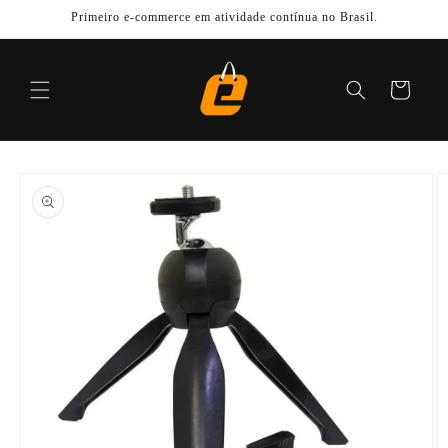
Pular
Primeiro e-commerce em atividade contínua no Brasil.
para o
conteúdo
Carrinho
Pular para
as
informações
do produto