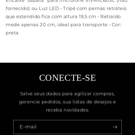
Encaixe "sapata" para microfone VIVMIC603C (não
fornecido) ou Luz LED • Tripé com pernas retráteis
que estendido fica com altura 19,5 cm • Retraído
mede apenas 20 cm, ideal para transporte • Cor:
preta
CONECTE-SE
Salve seus dados para agilizar compras,
gerencie pedidos, sua listas de desejos e
receba novidades.
E-mail