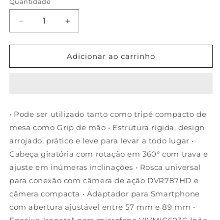
Quantidade
Diminuir
Aumentar
a
a
quantidade
quantidade
de
de
Adicionar ao carrinho
Tripé
Tripé
compacto/Grip
compacto/Grip
de
de
mão
mão
para
para
• Pode ser utilizado tanto como tripé compacto de
celular
celular
mesa como Grip de mão • Estrutura rígida, design
com
com
cabeça
cabeça
arrojado, prático e leve para levar a todo lugar •
giratória
giratória
Cabeça giratória com rotação em 360° com trava e
360°
360°
ajuste em inúmeras inclinações • Rosca universal
e
e
altura
altura
para conexão com câmera de ação DVR787HD e
de
de
câmera compacta • Adaptador para Smartphone
19,5
19,5
com abertura ajustável entre 57 mm e 89 mm •
cm
cm