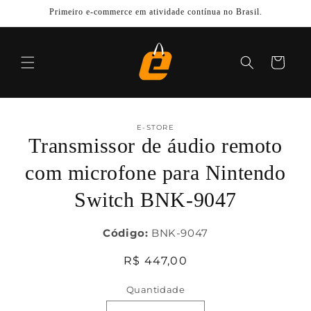
Pular
Primeiro e-commerce em atividade contínua no Brasil.
para o
conteúdo
Carrinho
Pular para
as
E-STORE
informações
Transmissor de áudio remoto
do produto
com microfone para Nintendo
Switch BNK-9047
Código:
BNK-9047
Preço
R$ 447,00
normal
Quantidade