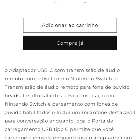
Diminuir
Aumentar
a
a
quantidade
quantidade
de
de
Adicionar ao carrinho
Transmissor
Transmissor
de
de
Compre já
áudio
áudio
remoto
remoto
com
com
microfone
microfone
o Adaptador USB C com transmissão de áudio
para
para
Nintendo
Nintendo
remoto compatível com o Nintendo Switch. o
Switch
Switch
Transmissão de áudio remoto para fone de ouvido,
BNK-
BNK-
headset e alto-falantes o Fácil instalação no
9047
9047
Nintendo Switch e pareamento com fones de
ouvido habilitados o Inclui um microfone destacável
para conversação enquanto joga o Porta de
carregamento USB tipo C permite que você
carregue o console enquanto usa o adaptador com