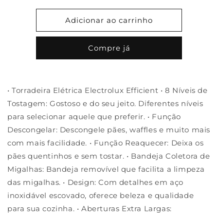
quantidade
quantidade
de
de
Adicionar ao carrinho
Torradeira
Torradeira
Elétrica
Elétrica
Compre já
Electrolux
Electrolux
Efficient
Efficient
ETS10
ETS10
• Torradeira Elétrica Electrolux Efficient • 8 Níveis de
Tostagem: Gostoso e do seu jeito. Diferentes níveis
para selecionar aquele que preferir. • Função
Descongelar: Descongele pães, waffles e muito mais
com mais facilidade. • Função Reaquecer: Deixa os
pães quentinhos e sem tostar. • Bandeja Coletora de
Migalhas: Bandeja removível que facilita a limpeza
das migalhas. • Design: Com detalhes em aço
inoxidável escovado, oferece beleza e qualidade
para sua cozinha. • Aberturas Extra Largas: