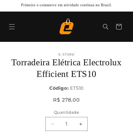
Pular
Primeiro e-commerce em atividade contínua no Brasil.
para o
conteúdo
Carrinho
Pular para
as
E-STORE
informações
Torradeira Elétrica Electrolux
do produto
Efficient ETS10
Código:
ETS10
Preço
R$ 278,00
normal
Quantidade
Diminuir
Aumentar
a
a