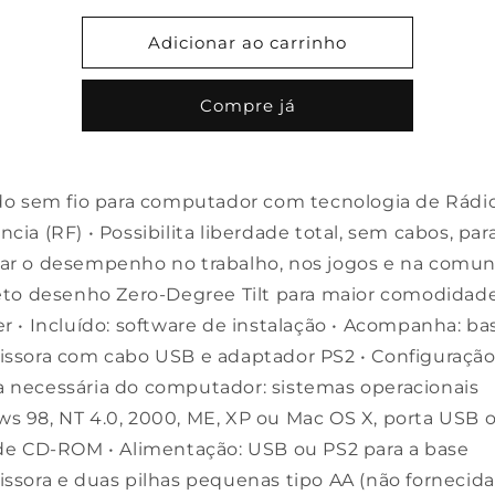
quantidade
quantidade
de
de
Adicionar ao carrinho
Teclado
Teclado
sem
sem
Compre já
fio
fio
para
para
computador
computador
ado sem fio para computador com tecnologia de Rádi
cia (RF) • Possibilita liberdade total, sem cabos, par
ar o desempenho no trabalho, nos jogos e na comun
reto desenho Zero-Degree Tilt para maior comodidad
r • Incluído: software de instalação • Acompanha: ba
issora com cabo USB e adaptador PS2 • Configuraçã
 necessária do computador: sistemas operacionais
s 98, NT 4.0, 2000, ME, XP ou Mac OS X, porta USB o
 de CD-ROM • Alimentação: USB ou PS2 para a base
ssora e duas pilhas pequenas tipo AA (não fornecida