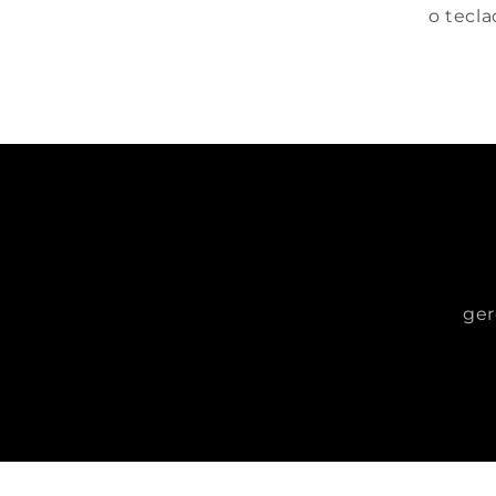
o tecla
ger