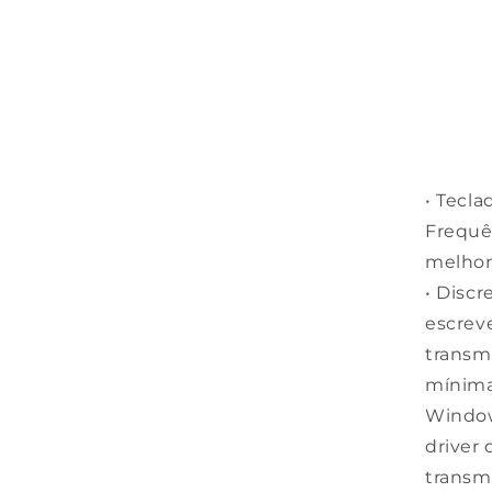
• Tecl
Frequên
melhor
• Disc
escreve
transm
mínima
Window
driver
transmi