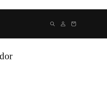
Fazer
Carrinho
login
dor