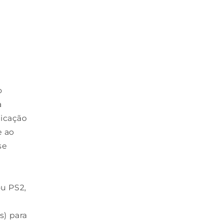
o
a
icação
e ao
se
o
u PS2,
s) para