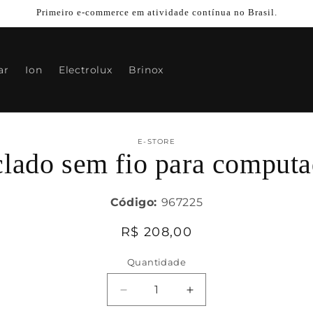
Primeiro e-commerce em atividade contínua no Brasil.
ar
Ion
Electrolux
Brinox
para
E-STORE
clado sem fio para computa
mações
oduto
Código:
967225
Preço
R$ 208,00
normal
Quantidade
Diminuir
Aumentar
a
a