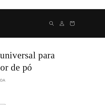
Fazer
Carrinho
login
universal para
dor de pó
10A