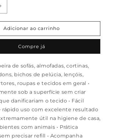
Aumentar
a
quantidade
de
Adicionar ao carrinho
Rolete
universal
Compre já
para
aspirador
de
ira de sofás, almofadas, cortinas,
pó
ons, bichos de pelúcia, lençóis,
tores, roupas e tecidos em geral •
mente sob a superfície sem criar
que danificariam o tecido • Fácil
e rápido uso com excelente resultado
Extremamente útil na higiene de casa,
bientes com animais • Prática
m precisar refill • Acompanha