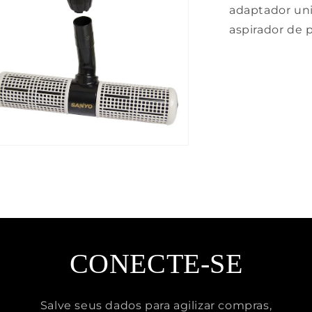
adaptador uni
aspirador de 
a
la
al
CONECTE-SE
Salve seus dados para agilizar compras,