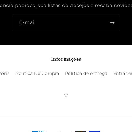
encie pedidos, sua listas de desejos e receba novida
E-mail
Informações
tória
Politica De Compra
Política de entrega
Entrar 
Instagram