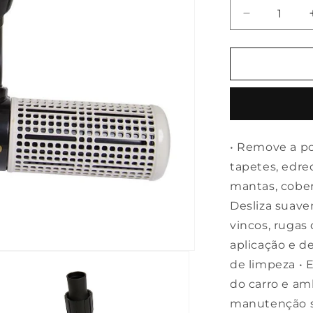
Diminuir
a
quantidade
de
Rolete
universal
para
aspirador
de
• Remove a poe
pó
tapetes, edred
mantas, cober
Desliza suave
vincos, rugas 
aplicação e d
de limpeza • 
do carro e am
manutenção se