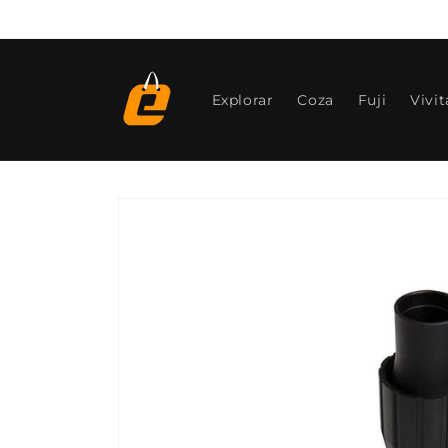
Pular
para o
conteúdo
Explorar
Coza
Fuji
Vivit
Pular para
as
informações
do produto