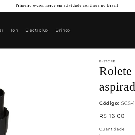
Primeiro e-commerce em atividade contínua no Brasil.
ar
Ion
Electrolux
Brinox
E-STORE
Rolete 
aspira
Código:
SCS-
Preço
R$ 16,00
normal
Quantidade