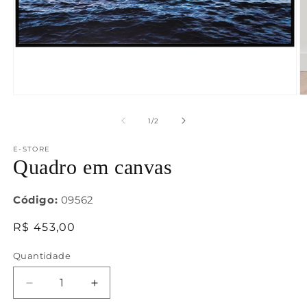
Abrir
Ab
mídia
m
1
2
de
1
/
2
na
n
janela
j
E-STORE
modal
m
Quadro em canvas
Código:
09562
Preço
R$ 453,00
normal
Quantidade
Diminuir
Aumentar
a
a