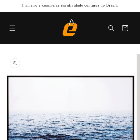
Pular
Primeiro e-commerce em atividade contínua no Brasil.
para o
conteúdo
Carrinho
Pular para
as
informações
do produto