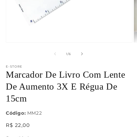
Abrir
Ab
mídia
m
1
2
de
1
/
6
na
n
janela
j
E-STORE
modal
m
Marcador De Livro Com Lente
De Aumento 3X E Régua De
15cm
Código:
MM22
Preço
R$ 22,00
normal