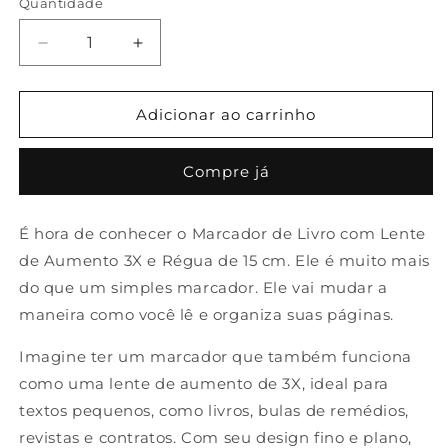
Quantidade
Diminuir
Aumentar
a
a
quantidade
quantidade
de
de
Adicionar ao carrinho
Marcador
Marcador
De
De
Compre já
Livro
Livro
Com
Com
Lente
Lente
É hora de conhecer o Marcador de Livro com Lente
De
De
de Aumento 3X e Régua de 15 cm. Ele é muito mais
Aumento
Aumento
3X
3X
do que um simples marcador. Ele vai mudar a
E
E
maneira como você lê e organiza suas páginas.
Régua
Régua
De
De
Imagine ter um marcador que também funciona
15cm
15cm
como uma lente de aumento de 3X, ideal para
textos pequenos, como livros, bulas de remédios,
revistas e contratos. Com seu design fino e plano,