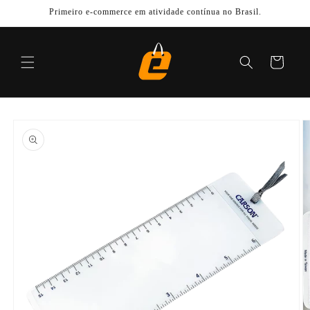
Pular
Primeiro e-commerce em atividade contínua no Brasil.
para o
conteúdo
Carrinho
Pular para
as
informações
do produto