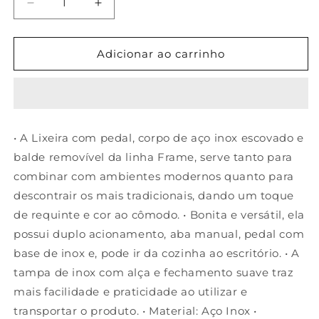
Diminuir
Aumentar
a
a
quantidade
quantidade
de
de
Adicionar ao carrinho
Lixeira
Lixeira
Aço
Aço
Inox
Inox
Pedal
Pedal
Balde
Balde
• A Lixeira com pedal, corpo de aço inox escovado e
Frame
Frame
balde removível da linha Frame, serve tanto para
20L
20L
Brinox
Brinox
combinar com ambientes modernos quanto para
descontrair os mais tradicionais, dando um toque
de requinte e cor ao cômodo. • Bonita e versátil, ela
possui duplo acionamento, aba manual, pedal com
base de inox e, pode ir da cozinha ao escritório. • A
tampa de inox com alça e fechamento suave traz
mais facilidade e praticidade ao utilizar e
transportar o produto. • Material: Aço Inox •