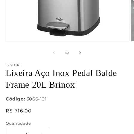
Abrir
Ab
mídia
m
1
2
de
1
/
2
na
n
janela
j
E-STORE
modal
m
Lixeira Aço Inox Pedal Balde
Frame 20L Brinox
Código:
3066-101
Preço
R$ 716,00
normal
Quantidade