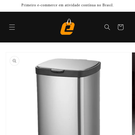
Pular
Primeiro e-commerce em atividade contínua no Brasil.
para o
conteúdo
Carrinho
Pular para
as
informações
do produto