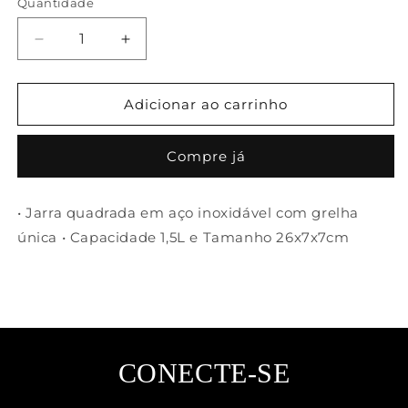
Quantidade
Diminuir
Aumentar
a
a
quantidade
quantidade
de
de
Adicionar ao carrinho
Jarra
Jarra
Ritratto
Ritratto
Compre já
quadrada
quadrada
1,5L
1,5L
inox
inox
• Jarra quadrada em aço inoxidável com grelha
com
com
única • Capacidade 1,5L e Tamanho 26x7x7cm
grelha
grelha
única
única
Designer
Designer
Studio
Studio
Riva
Riva
CONECTE-SE