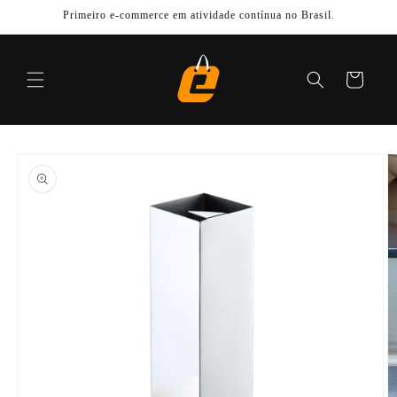
Pular
Primeiro e-commerce em atividade contínua no Brasil.
para o
conteúdo
Carrinho
Pular para
as
informações
do produto