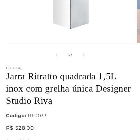
Abrir
Ab
mídia
m
1
2
de
1
/
3
na
n
janela
j
E-STORE
modal
m
Jarra Ritratto quadrada 1,5L
inox com grelha única Designer
Studio Riva
Código:
RT0033
Preço
R$ 528,00
normal