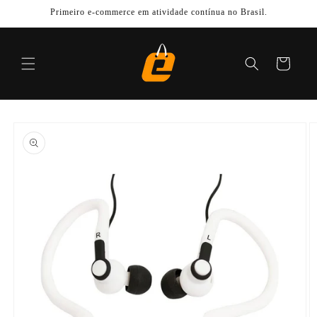
Pular
Primeiro e-commerce em atividade contínua no Brasil.
para o
conteúdo
Carrinho
Pular para
as
informações
do produto