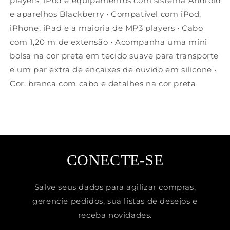
players, iPod e equipamentos com sistema Android
e aparelhos Blackberry • Compatível com iPod,
iPhone, iPad e a maioria de MP3 players • Cabo
com 1,20 m de extensão • Acompanha uma mini
bolsa na cor preta em tecido suave para transporte
e um par extra de encaixes de ouvido em silicone •
Cor: branca com cabo e detalhes na cor preta
CONECTE-SE
Salve seus dados para agilizar compras,
gerencie pedidos, sua listas de desejos e
receba novidades.