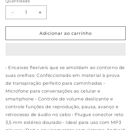
Quantidade
Diminuir
Aumentar
a
a
quantidade
quantidade
de
de
Adicionar ao carrinho
Fone
Fone
de
de
ouvido
ouvido
tipo
tipo
auricular
auricular
• Encaixes flexíveis que se amoldam ao contorno de
com
com
suas orelhas• Confeccionado em material à prova
microfone
microfone
e
e
de transpiração perfeito para caminhadas •
controle
controle
Microfone para conversações ao celular e
de
de
smartphone • Controle de volume deslizante e
volume
volume
controle funções de reprodução, pausa, avanço e
retrocesso de áudio no cabo • Plugue conector reto
3,5 mm estéreo dourado • Ideal para uso com MP3