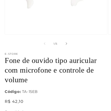
Abrir
Ab
mídia
m
1
2
de
1
/
5
na
n
janela
j
E-STORE
modal
m
Fone de ouvido tipo auricular
com microfone e controle de
volume
Código:
TA-15EB
Preço
R$ 42,10
normal