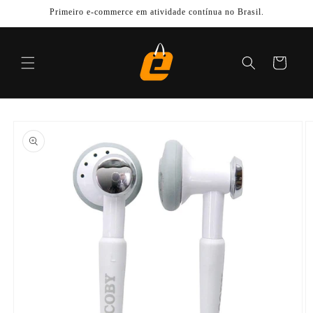
Pular
Primeiro e-commerce em atividade contínua no Brasil.
para o
conteúdo
Carrinho
Pular para
as
informações
do produto