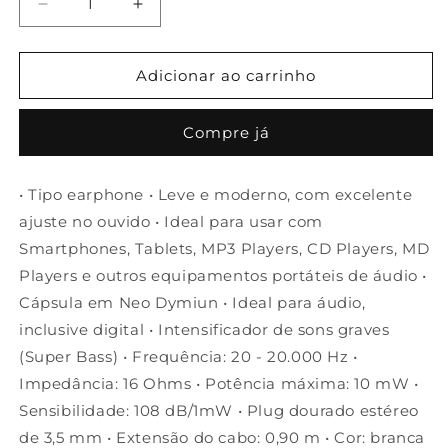
Diminuir
Aumentar
a
a
quantidade
quantidade
de
de
Adicionar ao carrinho
Fone
Fone
de
de
Compre já
ouvido
ouvido
estéreo
estéreo
com
com
• Tipo earphone • Leve e moderno, com excelente
suporte
suporte
ajuste no ouvido • Ideal para usar com
para
para
pescoço
pescoço
Smartphones, Tablets, MP3 Players, CD Players, MD
Players e outros equipamentos portáteis de áudio •
Cápsula em Neo Dymiun • Ideal para áudio,
inclusive digital • Intensificador de sons graves
(Super Bass) • Frequência: 20 - 20.000 Hz •
Impedância: 16 Ohms • Potência máxima: 10 mW •
Sensibilidade: 108 dB/1mW • Plug dourado estéreo
de 3,5 mm • Extensão do cabo: 0,90 m • Cor: branca