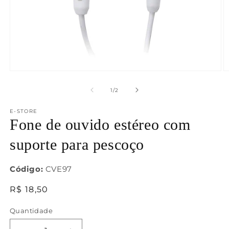
Abrir
Ab
mídia
m
1
2
de
1
/
2
na
n
janela
j
E-STORE
modal
m
Fone de ouvido estéreo com
suporte para pescoço
Código:
CVE97
Preço
R$ 18,50
normal
Quantidade