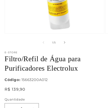
Abrir
Ab
mídia
m
1
2
de
1
/
5
na
n
janela
j
E-STORE
modal
m
Filtro/Refil de Água para
Purificadores Electrolux
Código:
15663200A012
Preço
R$ 139,90
normal
Quantidade