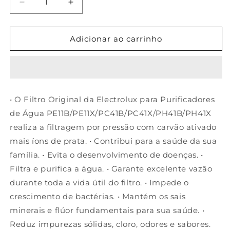
Diminuir
Aumentar
a
a
quantidade
quantidade
de
de
Adicionar ao carrinho
Filtro/Refil
Filtro/Refil
de
de
Água
Água
para
para
Purificadores
Purificadores
• O Filtro Original da Electrolux para Purificadores
Electrolux
Electrolux
de Água PE11B/PE11X/PC41B/PC41X/PH41B/PH41X
realiza a filtragem por pressão com carvão ativado
mais íons de prata. • Contribui para a saúde da sua
família. • Evita o desenvolvimento de doenças. •
Filtra e purifica a água. • Garante excelente vazão
durante toda a vida útil do filtro. • Impede o
crescimento de bactérias. • Mantém os sais
minerais e flúor fundamentais para sua saúde. •
Reduz impurezas sólidas, cloro, odores e sabores.