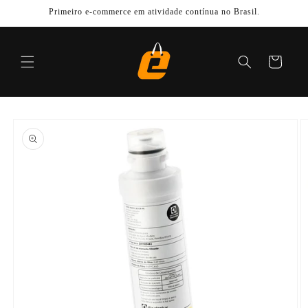
Pular
Primeiro e-commerce em atividade contínua no Brasil.
para o
conteúdo
Carrinho
Pular para
as
informações
do produto