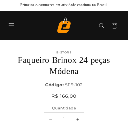
Pular
Primeiro e-commerce em atividade contínua no Brasil.
para o
conteúdo
Carrinho
Pular para
as
E-STORE
informações
Faqueiro Brinox 24 peças
do produto
Módena
Código:
5119-102
Preço
R$ 166,00
normal
Quantidade
Diminuir
Aumentar
a
a