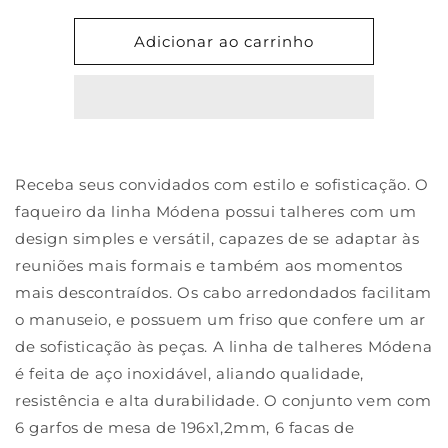
quantidade
quantidade
de
de
Adicionar ao carrinho
Faqueiro
Faqueiro
Brinox
Brinox
24
24
peças
peças
Módena
Módena
Receba seus convidados com estilo e sofisticação. O
faqueiro da linha Módena possui talheres com um
design simples e versátil, capazes de se adaptar às
reuniões mais formais e também aos momentos
mais descontraídos. Os cabo arredondados facilitam
o manuseio, e possuem um friso que confere um ar
de sofisticação às peças. A linha de talheres Módena
é feita de aço inoxidável, aliando qualidade,
resistência e alta durabilidade. O conjunto vem com
6 garfos de mesa de 196x1,2mm, 6 facas de