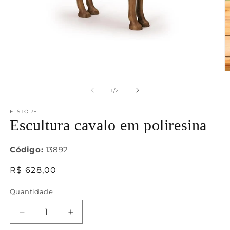
Abrir
Ab
mídia
m
1
2
de
1
/
2
na
n
janela
j
E-STORE
modal
m
Escultura cavalo em poliresina
Código:
13892
Preço
R$ 628,00
normal
Quantidade
Diminuir
Aumentar
a
a