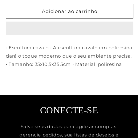
quantidade
quantidade
de
de
Adicionar ao carrinho
Escultura
Escultura
cavalo
cavalo
em
em
poliresina
poliresina
• Escultura cavalo • A escultura cavalo em poliresina
dará o toque moderno que o seu ambiente precisa.
• Tamanho: 35x10,5x35,5cm • Material: poliresina
CONECTE-SE
Salve seus dados para agilizar compras,
gerencie pedidos, sua listas de desejos e