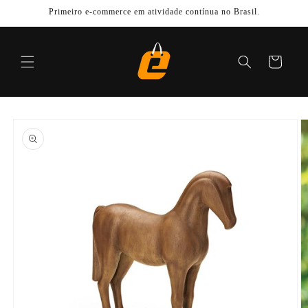
Pular
Primeiro e-commerce em atividade contínua no Brasil.
para o
conteúdo
Carrinho
Pular para
as
informações
do produto