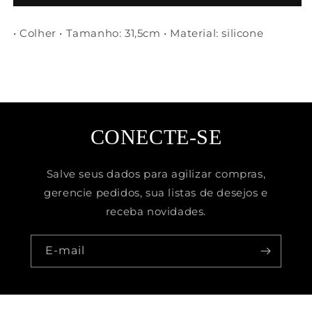
c/cabo
c/cabo
de
de
• Colher • Tamanho: 31,5cm • Material: silicone
bambu
bambu
Charmy
Charmy
vermelha
vermelha
31,5cm
31,5cm
CONECTE-SE
Salve seus dados para agilizar compras,
gerencie pedidos, sua listas de desejos e
receba novidades.
E-mail