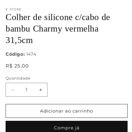
na
j
janela
m
E-STORE
modal
Colher de silicone c/cabo de
bambu Charmy vermelha
31,5cm
Código:
1474
Preço
R$ 25,00
normal
Quantidade
Diminuir
Aumentar
a
a
quantidade
quantidade
de
de
Adicionar ao carrinho
Colher
Colher
de
de
Compre já
silicone
silicone