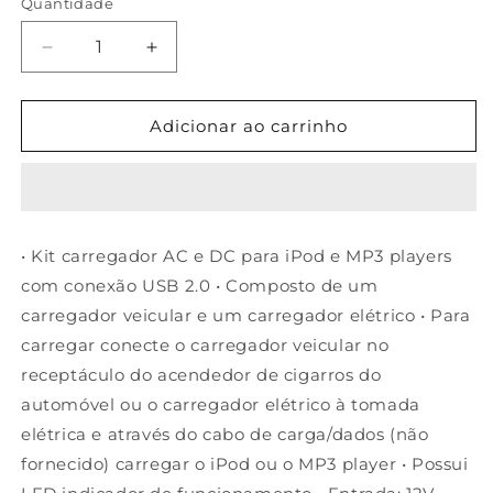
Quantidade
Diminuir
Aumentar
a
a
quantidade
quantidade
de
de
Adicionar ao carrinho
Carregador
Carregador
110
110
V
V
e
e
veicular
veicular
• Kit carregador AC e DC para iPod e MP3 players
com
com
com conexão USB 2.0 • Composto de um
conexão
conexão
USB
USB
carregador veicular e um carregador elétrico • Para
para
para
carregar conecte o carregador veicular no
iPod
iPod
receptáculo do acendedor de cigarros do
e
e
MP3
MP3
automóvel ou o carregador elétrico à tomada
Palyer
Palyer
elétrica e através do cabo de carga/dados (não
fornecido) carregar o iPod ou o MP3 player • Possui