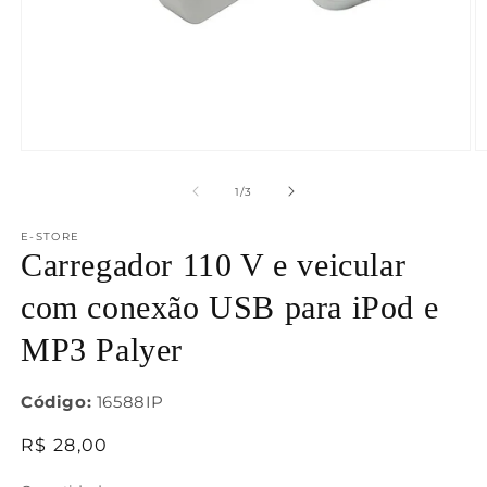
Abrir
Ab
mídia
m
1
2
de
1
/
3
na
n
janela
j
E-STORE
modal
m
Carregador 110 V e veicular
com conexão USB para iPod e
MP3 Palyer
Código:
16588IP
Preço
R$ 28,00
normal