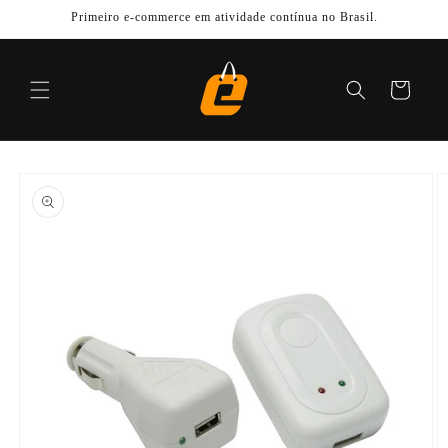
Pular
Primeiro e-commerce em atividade contínua no Brasil.
para o
conteúdo
Carrinho
Pular para
as
informações
do produto