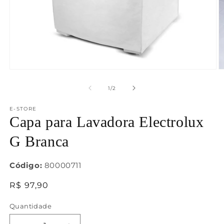
Abrir
Ab
mídia
m
1
2
de
1
/
2
na
n
janela
j
E-STORE
modal
m
Capa para Lavadora Electrolux
G Branca
Código:
80000711
Preço
R$ 97,90
normal
Quantidade