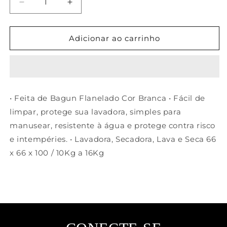
Diminuir
Aumentar
a
a
quantidade
quantidade
de
de
Adicionar ao carrinho
Capa
Capa
para
para
Lavadora
Lavadora
Electrolux
Electrolux
G
G
• Feita de Bagun Flanelado Cor Branca • Fácil de
Branca
Branca
limpar, protege sua lavadora, simples para
manusear, resistente à água e protege contra risco
e intempéries. • Lavadora, Secadora, Lava e Seca 66
x 66 x 100 / 10Kg a 16Kg