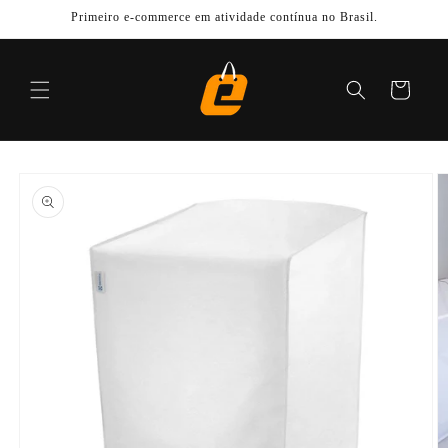
Pular
Primeiro e-commerce em atividade contínua no Brasil.
para o
conteúdo
Carrinho
Pular para
as
informações
do produto