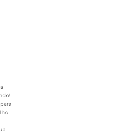
 a
ndo!
 para
lho
sua