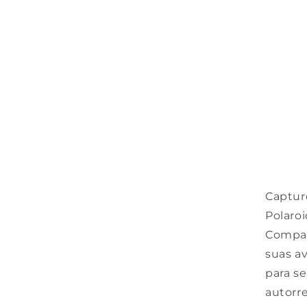
Captur
Polaro
Compact
suas a
para se
autorre