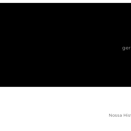
ger
Nossa His