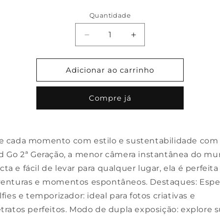
normal
Quantidade
Diminuir
Aumentar
a
a
quantidade
quantidade
de
de
Adicionar ao carrinho
Câmera
Câmera
Instantânea
Instantânea
Compre já
Polaroid
Polaroid
Go
Go
2ª
2ª
Geração
Geração
e cada momento com estilo e sustentabilidade com
Sustentável
Sustentável
Com
Com
id Go 2ª Geração, a menor câmera instantânea do mu
Filme
Filme
a e fácil de levar para qualquer lugar, ela é perfeita
Incluso
Incluso
venturas e momentos espontâneos. Destaques: Espe
lfies e temporizador: ideal para fotos criativas e
tratos perfeitos. Modo de dupla exposição: explore 