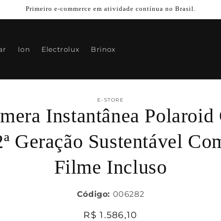
Primeiro e-commerce em atividade contínua no Brasil.
ar
Ion
Electrolux
Brinox
para
E-STORE
mera Instantânea Polaroid
mações
oduto
2ª Geração Sustentável Co
Filme Incluso
Código:
006282
Preço
R$ 1.586,10