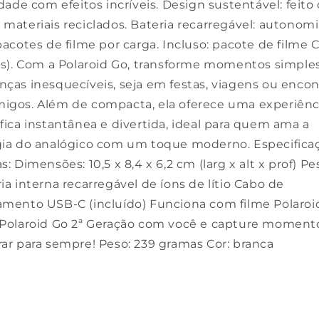
idade com efeitos incríveis. Design sustentável: feit
materiais reciclados. Bateria recarregável: autonomi
pacotes de filme por carga. Incluso: pacote de filme 
tos). Com a Polaroid Go, transforme momentos simpl
nças inesquecíveis, seja em festas, viagens ou encon
igos. Além de compacta, ela oferece uma experiênc
fica instantânea e divertida, ideal para quem ama a
gia do analógico com um toque moderno. Especifica
s: Dimensões: 10,5 x 8,4 x 6,2 cm (larg x alt x prof) Pe
ia interna recarregável de íons de lítio Cabo de
amento USB-C (incluído) Funciona com filme Polaroi
 Polaroid Go 2ª Geração com você e capture moment
rar para sempre! Peso: 239 gramas Cor: branca