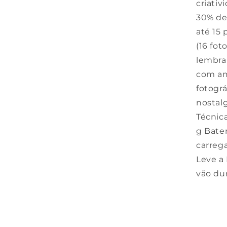
criativ
30% de 
até 15 
(16 fo
lembra
com am
fotográ
nostal
Técnica
g Bater
carreg
Leve a
vão du