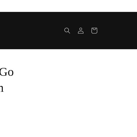
Fazer
Carrinho
login
 Go
m