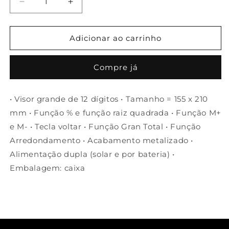
Diminuir
Aumentar
a
a
quantidade
quantidade
de
de
Adicionar ao carrinho
Calculadora
Calculadora
de
de
Compre já
mesa
mesa
com
com
visor
visor
• Visor grande de 12 dígitos • Tamanho = 155 x 210
grande
grande
mm • Função % e função raiz quadrada • Função M+
12
12
dígitos
dígitos
e M- • Tecla voltar • Função Gran Total • Função
e
e
Arredondamento • Acabamento metalizado •
acabamento
acabamento
Alimentação dupla (solar e por bateria) •
metalizado
metalizado
Embalagem: caixa