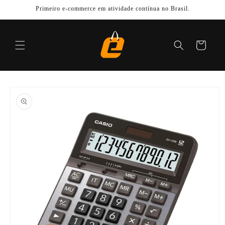
Pular
Primeiro e-commerce em atividade contínua no Brasil.
para o
conteúdo
Carrinho
Pular para
as
informações
do produto