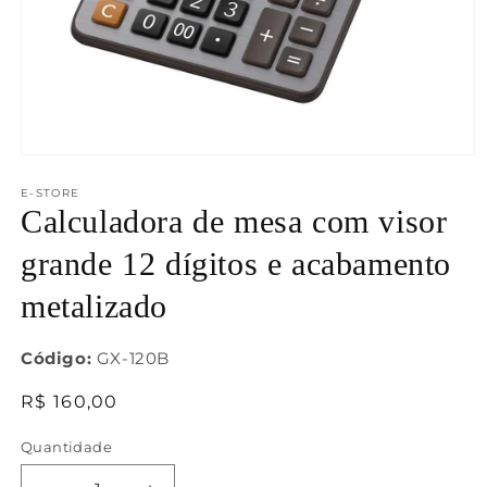
Abrir
mídia
1
E-STORE
na
Calculadora de mesa com visor
janela
modal
grande 12 dígitos e acabamento
metalizado
Código:
GX-120B
Preço
R$ 160,00
normal
Quantidade