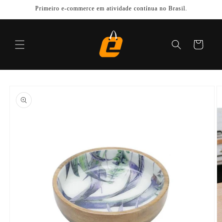
Pular
Primeiro e-commerce em atividade contínua no Brasil.
para o
conteúdo
Carrinho
Pular para
as
informações
do produto