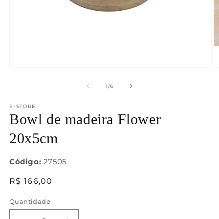
Abrir
Ab
mídia
m
1
2
de
1
/
6
na
n
janela
j
E-STORE
modal
m
Bowl de madeira Flower
20x5cm
Código:
27505
Preço
R$ 166,00
normal
Quantidade