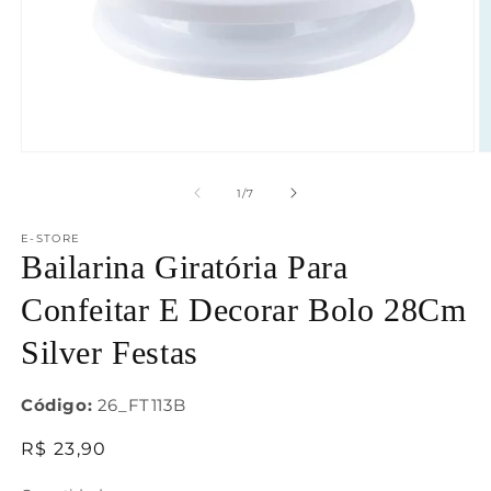
Abrir
Ab
mídia
m
1
2
de
1
/
7
na
n
janela
j
E-STORE
modal
m
Bailarina Giratória Para
Confeitar E Decorar Bolo 28Cm
Silver Festas
Código:
26_FT113B
Preço
R$ 23,90
normal