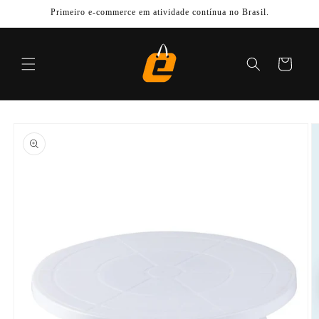
Pular
Primeiro e-commerce em atividade contínua no Brasil.
para o
conteúdo
Carrinho
Pular para
as
informações
do produto