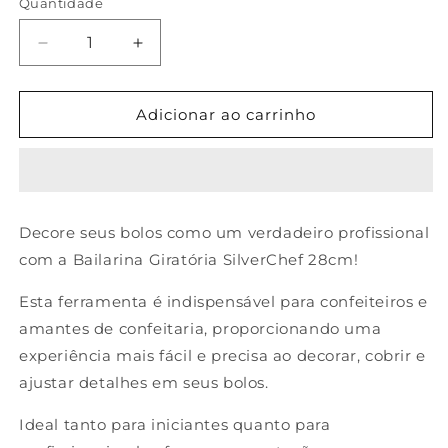
Quantidade
Diminuir
Aumentar
a
a
quantidade
quantidade
de
de
Adicionar ao carrinho
Bailarina
Bailarina
Giratória
Giratória
Para
Para
Confeitar
Confeitar
E
E
Decore seus bolos como um verdadeiro profissional
Decorar
Decorar
com a Bailarina Giratória SilverChef 28cm!
Bolo
Bolo
28Cm
28Cm
Esta ferramenta é indispensável para confeiteiros e
Silver
Silver
Festas
Festas
amantes de confeitaria, proporcionando uma
experiência mais fácil e precisa ao decorar, cobrir e
ajustar detalhes em seus bolos.
Ideal tanto para iniciantes quanto para