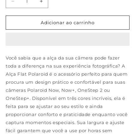
Diminuir
Aumentar
a
a
quantidade
quantidade
de
de
Adicionar ao carrinho
Alça
Alça
Flat
Flat
Para
Para
Câmera
Câmera
Polaroid
Polaroid
Você sabia que a alça da sua câmera pode fazer
Ajustável,
Ajustável,
toda a diferença na sua experiência fotográfica? A
Prática
Prática
E
E
Alça Flat Polaroid é o acessório perfeito para quem
Estilosa
Estilosa
procura um design prático e confortável para suas
câmeras Polaroid Now, Now+, OneStep 2 ou
OneStep+. Disponível em três cores incríveis, ela é
feita para se ajustar ao seu estilo e ainda
proporcionar conforto e praticidade enquanto você
captura momentos especiais. Sua largura e ajuste
fácil garantem que você a use por horas sem