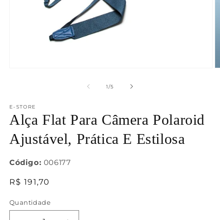
Abrir
Ab
mídia
m
1
2
de
1
/
5
na
n
janela
j
E-STORE
modal
m
Alça Flat Para Câmera Polaroid
Ajustável, Prática E Estilosa
Código:
006177
Preço
R$ 191,70
normal
Quantidade