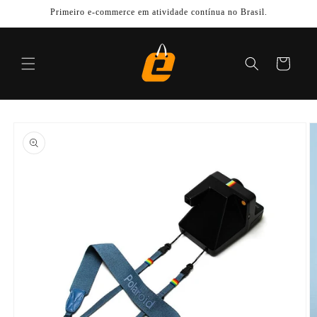
Pular
Primeiro e-commerce em atividade contínua no Brasil.
para o
conteúdo
Carrinho
Pular para
as
informações
do produto